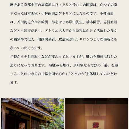
歴史ある京都中京の裏路地にひっそりと佇むこの町家は、かつての家
主だった日本画家・小林雨郊がアトリエにしたものです。小林雨郊
は、芥川龍之介や谷崎潤一郎をはじめ岸田劉生、橋本関雪、志賀直哉
などとも親交があり、アトリエは大正から昭和にかけて活躍した多く
の画家や文化人、映画関係者、政治家が集うサロンのような場所にも
なっていたそうです。
当時から少し間取りなどが変わっておりますが、魅力を随所に残した
造りになっております。 喧騒から離れ、京町家ならではの「静」を感
じることができる非日常空間で心から”ととのう”を体験していただけ
ます。