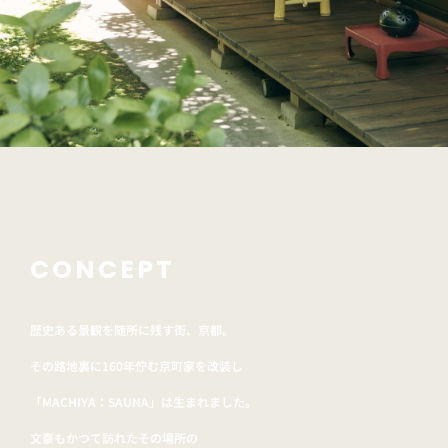
CONCEPT
歴史ある景観を随所に残す街、京都。
その路地裏に160年佇む京町家を改装し
「MACHIYA：SAUNA」は生まれました。
文豪もかつて訪れたその場所の