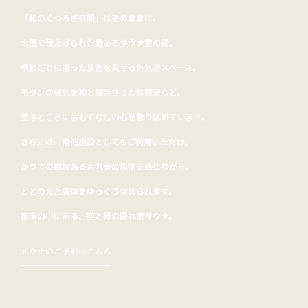
「和のくつろぎ空間」はそのままに、
水墨で仕上げられた趣あるサウナ室の壁、
季節ごとに違った景色を見せる外気浴スペース、
モダンの様式を和と融合させた休憩室など、
至るところにおもてなしの心を散りばめています。
さらには、宿泊施設としてもご利用いただけ、
かつての由緒ある京町家の風情を感じながら、
ととのえた身体をゆっくり休められます。
都市の中にある、空と緑の隠れ家サウナ。
サウナのご予約はこちら